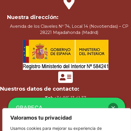
Nuestra dirección:
Avenida de los Claveles Nº 74, Local 14 (Novotiendas) – CP
28221 Majadahonda (Madrid)
Nuestros datos de contacto:
Tel:
+34 915 13 41 37
GRAPECA
Fax:
+34 902 00 56 71
Valoramos tu privacidad
WhatsApp
:
+34 660 44 74 62
Usamos cookies para mejorar su experiencia de
E-mail:
secretaria@grapeca.org